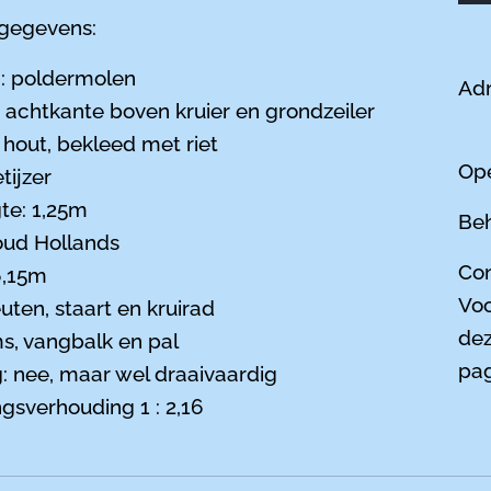
gegevens:
: poldermolen
Adr
 achtkante boven kruier en grondzeiler
20
 hout, bekleed met riet
Ope
tijzer
te: 1,25m
Beh
oud Hollands
Con
6,15m
Voo
uten, staart en kruirad
dez
s, vangbalk en pal
pag
: nee, maar wel draaivaardig
gsverhouding 1 : 2,16