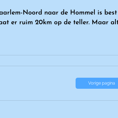
arlem-Noord naar de Hommel is best een
aat er ruim 20km op de teller. Maar al
M
⬅️ Vorige pagina